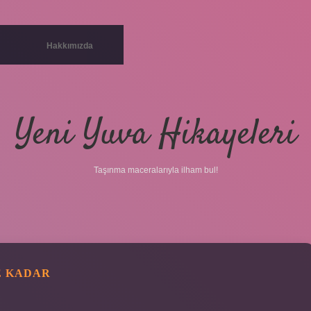
Hakkımızda
Yeni Yuva Hikayeleri
Taşınma maceralarıyla ilham bul!
E KADAR