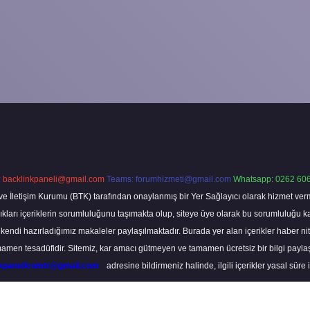
:
backlinkpaneli@gmail.com
Teams:
forumhizmeti@gmail.com
Whatsapp: 0262 606
ve İletişim Kurumu (BTK) tarafından onaylanmış bir Yer Sağlayıcı olarak hizmet verm
rı içeriklerin sorumluluğunu taşımakta olup, siteye üye olarak bu sorumluluğu kabul
a kendi hazırladığımız makaleler paylaşılmaktadır. Burada yer alan içerikler haber 
tamamen tesadüfidir. Sitemiz, kar amacı gütmeyen ve tamamen ücretsiz bir bilgi pay
nkpanelicomtr@gmail.com
adresine bildirmeniz halinde, ilgili içerikler yasal süre 