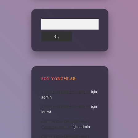
Arama
SON YORUMLAR
3 Aylık Hamilelik Hissedilir Mi
için
admin
3 Aylık Hamilelik Hissedilir Mi
için
Murat
Eşinin Rızası Olmadan Ikinci
Evlilik Yapabilir Mi
için
admin
Eşinin Rızası Olmadan Ikinci