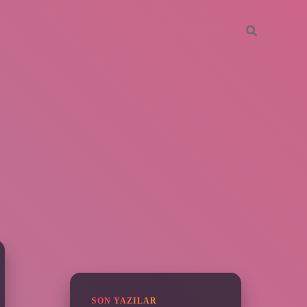
SIDEBAR
piabella
SON YAZILAR