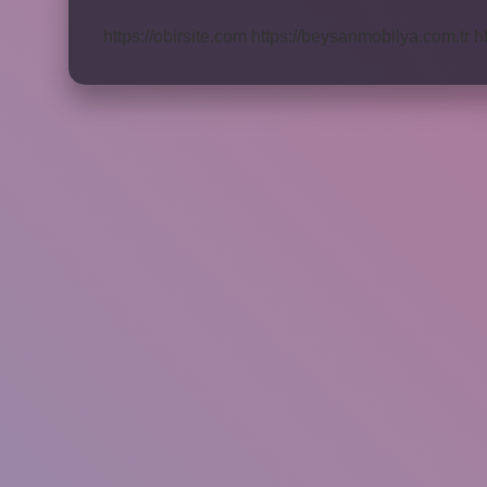
Ne
Kadar
https://obirsite.com
https://beysanmobilya.com.tr
h