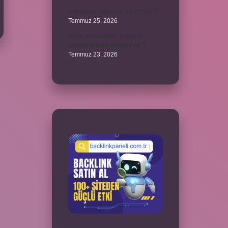
Kilit modu engelledi ne demek ?
Temmuz 25, 2026
Kadın kocasından habersiz
annesine para verebilir mi ?
Temmuz 23, 2026