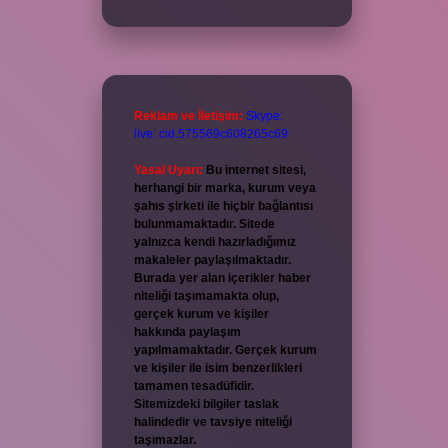
Reklam ve İletişim:
Skype:
live:.cid.575569c608265c69
Yasal Uyarı:
Bu internet sitesi,
herhangi bir marka, kurum veya
şahıs şirketi ile hiçbir bağlantısı
bulunmamaktadır. Sitede
yalnızca kendi hazırladığımız
makaleler paylaşılmaktadır.
Burada yer alan içerikler haber
niteliği taşımamakta olup,
gerçek kurum ve kişiler
hakkında paylaşım
yapılmamaktadır. Gerçek kurum
ve kişiler ile isim benzerlikleri
tamamen tesadüfidir.
Sitemizdeki bilgiler taslak
halindedir ve tavsiye niteliği
taşımazlar.