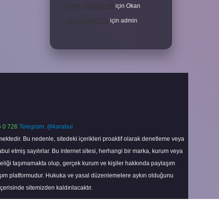
Evlilik Yapabilir Mi
için
Okan
Haşat Nedir Tdk
için
admin
 0 726
Telegram: @karabul
ektedir. Bu nedenle, sitedeki içerikleri proaktif olarak denetleme veya
 etmiş sayılırlar. Bu internet sitesi, herhangi bir marka, kurum veya
niteliği taşımamakta olup, gerçek kurum ve kişiler hakkında paylaşım
laşım platformudur. Hukuka ve yasal düzenlemelere aykırı olduğunu
içerisinde sitemizden kaldırılacaktır.
Scroll
to