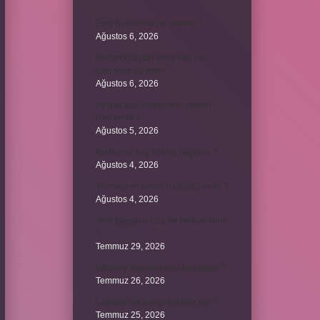
Emir buyurmak ne demek ?
Ağustos 6, 2026
Kur’an’ı baştan sona okuyup
bitirmeye ne denir ?
Ağustos 6, 2026
Ay gibi gök cisimlerine verilen
isim nedir ?
Ağustos 5, 2026
Barbunya kaç dakika haşlanır ?
Ağustos 4, 2026
Alüminyum kemik hastalığı nedir ?
Ağustos 4, 2026
Yeni tanışılan kıza ne hediye alınır
?
Temmuz 29, 2026
Whitney Houston sesi kaç oktav ?
Temmuz 26, 2026
Lazistan’da hangi şehirler var ?
Temmuz 25, 2026