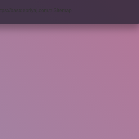
ttps://bastdebriyaj.com.tr
Sitemap