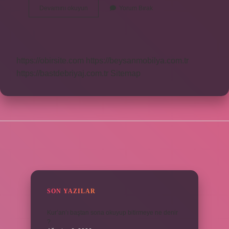
Yedi
Devamını okuyun
Yorum Bırak
Günah
Ne
Anlama
Gelir
https://obirsite.com
https://beysanmobilya.com.tr
https://bastdebriyaj.com.tr
Sitemap
SIDEBAR
SON YAZILAR
Kur’an’ı baştan sona okuyup bitirmeye ne denir
?