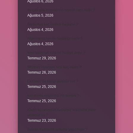
Ağustos 6, 2026
Ay gibi gök cisimlerine verilen isim nedir ?
Ağustos 5, 2026
Barbunya kaç dakika haşlanır ?
Ağustos 4, 2026
Alüminyum kemik hastalığı nedir ?
Ağustos 4, 2026
Yeni tanışılan kıza ne hediye alınır ?
Temmuz 29, 2026
Whitney Houston sesi kaç oktav ?
Temmuz 26, 2026
Lazistan’da hangi şehirler var ?
Temmuz 25, 2026
Kilit modu engelledi ne demek ?
Temmuz 25, 2026
Kadın kocasından habersiz annesine para
verebilir mi ?
Temmuz 23, 2026
Bakras Kalesi ne amaçla yapılmıştır ?