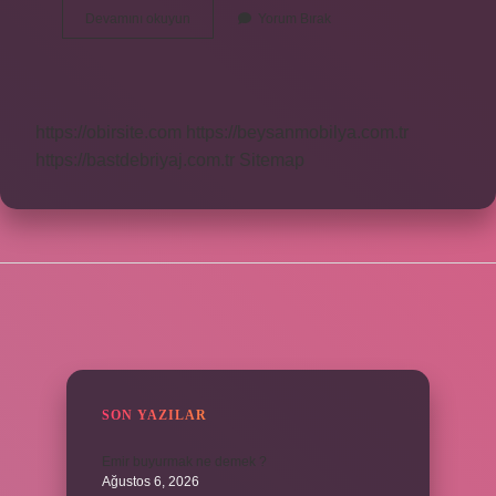
9
Devamını okuyun
Yorum Bırak
Pozisyonu
Ne
Demek
https://obirsite.com
https://beysanmobilya.com.tr
https://bastdebriyaj.com.tr
Sitemap
SIDEBAR
SON YAZILAR
Emir buyurmak ne demek ?
Ağustos 6, 2026