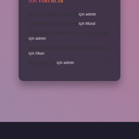
SON YORUMLAR
3 Aylık Hamilelik Hissedilir Mi
için
admin
3 Aylık Hamilelik Hissedilir Mi
için
Murat
Eşinin Rızası Olmadan Ikinci Evlilik Yapabilir Mi
için
admin
Eşinin Rızası Olmadan Ikinci Evlilik Yapabilir Mi
için
Okan
Haşat Nedir Tdk
için
admin
piabella