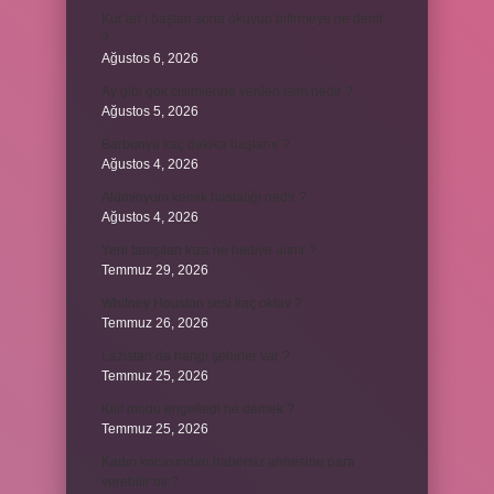
Kur’an’ı baştan sona okuyup bitirmeye ne denir
?
Ağustos 6, 2026
Ay gibi gök cisimlerine verilen isim nedir ?
Ağustos 5, 2026
Barbunya kaç dakika haşlanır ?
Ağustos 4, 2026
Alüminyum kemik hastalığı nedir ?
Ağustos 4, 2026
Yeni tanışılan kıza ne hediye alınır ?
Temmuz 29, 2026
Whitney Houston sesi kaç oktav ?
Temmuz 26, 2026
Lazistan’da hangi şehirler var ?
Temmuz 25, 2026
Kilit modu engelledi ne demek ?
Temmuz 25, 2026
Kadın kocasından habersiz annesine para
verebilir mi ?