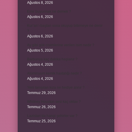
Ağustos 8, 2026
Emir buyurmak ne demek ?
Ağustos 6, 2026
Kur’an’ı baştan sona okuyup bitirmeye ne denir
?
Ağustos 6, 2026
Ay gibi gök cisimlerine verilen isim nedir ?
Ağustos 5, 2026
Barbunya kaç dakika haşlanır ?
Ağustos 4, 2026
Alüminyum kemik hastalığı nedir ?
Ağustos 4, 2026
Yeni tanışılan kıza ne hediye alınır ?
Temmuz 29, 2026
Whitney Houston sesi kaç oktav ?
Temmuz 26, 2026
Lazistan’da hangi şehirler var ?
Temmuz 25, 2026