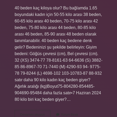
40 beden kaç kiloya olur? Bu bağlamda 1.65
boyundaki kadın için 50-55 kilo arası 38 beden,
60-65 kilo arası 40 beden, 70-75 kilo arası 42
beden, 75-80 kilo arası 44 beden, 80-85 kilo
arası 46 beden, 85-90 arası 48 beden olarak
tanımlanabilir. 40 beden kaç bedene denk
gelir? Bedeninizi şu şekilde belirleyin: Giyim
bedeni: Göğüs çevresi (cm), Bel çevresi (cm).
32 (XS) 3474-77 78-8161-63 64-6636 (S) 3882-
85 86-8967-70 71-7440 (M) 4290-93 94- 9775-
78 79-8244 (L) 4698-102 103-10783-87 88-932
satır daha 90 kilo kadın kaç beden giyer?
Ağırlık aralığı (kg)Boyut75-804280-854485-
904690-95484 daha fazla satır•7 Haziran 2024
80 kilo biri kaç beden giyer?…
40
Devamını okuyun
Yorum Bırak