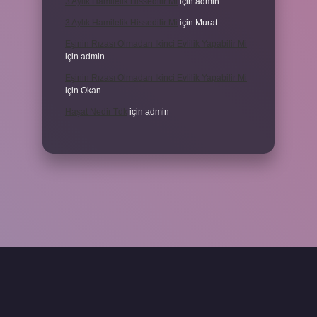
3 Aylık Hamilelik Hissedilir Mi
için
admin
3 Aylık Hamilelik Hissedilir Mi
için
Murat
Eşinin Rızası Olmadan Ikinci Evlilik Yapabilir Mi
için
admin
Eşinin Rızası Olmadan Ikinci Evlilik Yapabilir Mi
için
Okan
Haşat Nedir Tdk
için
admin
piabella