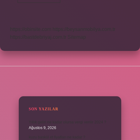
Beden
Giyen
Biri
Kaç
Kilo
https://obirsite.com
https://beysanmobilya.com.tr
https://bastdebriyaj.com.tr
Sitemap
SIDEBAR
SON YAZILAR
Yıllık geliri ne kadar olursa vergi verilir 2024 ?
Ağustos 9, 2026
kuzu baskül et fiyatları ne kadar ?