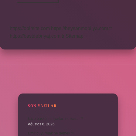
Beden
Giyen
Biri
Kaç
Kilo
https://obirsite.com
https://beysanmobilya.com.tr
https://bastdebriyaj.com.tr
Sitemap
SIDEBAR
SON YAZILAR
kuzu baskül et fiyatları ne kadar ?
Ağustos 8, 2026
Emir buyurmak ne demek ?