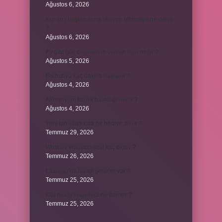
Ağustos 6, 2026
Kur’an’ı baştan sona okuyup bitirmeye ne denir
?
Ağustos 6, 2026
Ay gibi gök cisimlerine verilen isim nedir ?
Ağustos 5, 2026
Barbunya kaç dakika haşlanır ?
Ağustos 4, 2026
Alüminyum kemik hastalığı nedir ?
Ağustos 4, 2026
Yeni tanışılan kıza ne hediye alınır ?
Temmuz 29, 2026
Whitney Houston sesi kaç oktav ?
Temmuz 26, 2026
Lazistan’da hangi şehirler var ?
Temmuz 25, 2026
Kilit modu engelledi ne demek ?
Temmuz 25, 2026