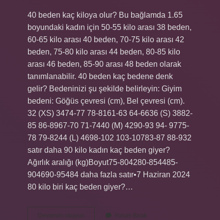
40 beden kaç kiloya olur? Bu bağlamda 1.65
boyundaki kadın için 50-55 kilo arası 38 beden,
60-65 kilo arası 40 beden, 70-75 kilo arası 42
beden, 75-80 kilo arası 44 beden, 80-85 kilo
arası 46 beden, 85-90 arası 48 beden olarak
tanımlanabilir. 40 beden kaç bedene denk
gelir? Bedeninizi şu şekilde belirleyin: Giyim
bedeni: Göğüs çevresi (cm), Bel çevresi (cm).
32 (XS) 3474-77 78-8161-63 64-6636 (S) 3882-
85 86-8967-70 71-7440 (M) 4290-93 94- 9775-
78 79-8244 (L) 4698-102 103-10783-87 88-932
satır daha 90 kilo kadın kaç beden giyer?
Ağırlık aralığı (kg)Boyut75-804280-854485-
904690-95484 daha fazla satır•7 Haziran 2024
80 kilo biri kaç beden giyer?…
40
Devamını okuyun
Yorum Bırak