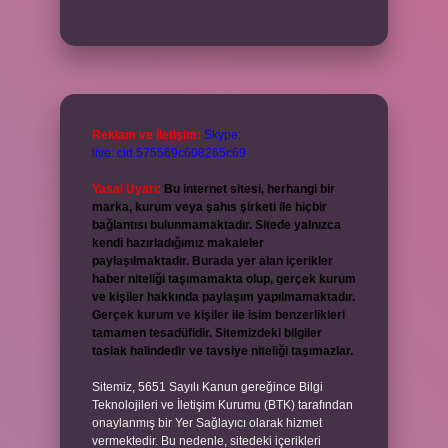
Reklam ve İletişim:
Skype:
live:.cid.575569c608265c69
Yasal Uyarı:
Bu internet sitesi, herhangi bir
marka, kurum veya şahıs şirketi ile hiçbir
bağlantısı bulunmamaktadır. Sitede yalnızca
kendi hazırladığımız makaleler
paylaşılmaktadır. Burada yer alan içerikler
haber niteliği taşımamakta olup, gerçek kurum
ve kişiler hakkında paylaşım yapılmamaktadır.
Gerçek kurum ve kişiler ile isim benzerlikleri
tamamen tesadüfidir. Sitemizdeki bilgiler
taslak halindedir ve tavsiye niteliği taşımazlar.
Sitemiz, 5651 Sayılı Kanun gereğince Bilgi
Teknolojileri ve İletişim Kurumu (BTK) tarafından
onaylanmış bir Yer Sağlayıcı olarak hizmet
vermektedir. Bu nedenle, sitedeki içerikleri