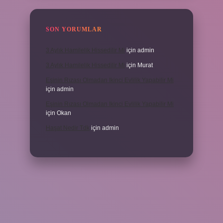
SON YORUMLAR
3 Aylık Hamilelik Hissedilir Mi
için
admin
3 Aylık Hamilelik Hissedilir Mi
için
Murat
Eşinin Rızası Olmadan Ikinci Evlilik Yapabilir Mi
için
admin
Eşinin Rızası Olmadan Ikinci Evlilik Yapabilir Mi
için
Okan
Haşat Nedir Tdk
için
admin