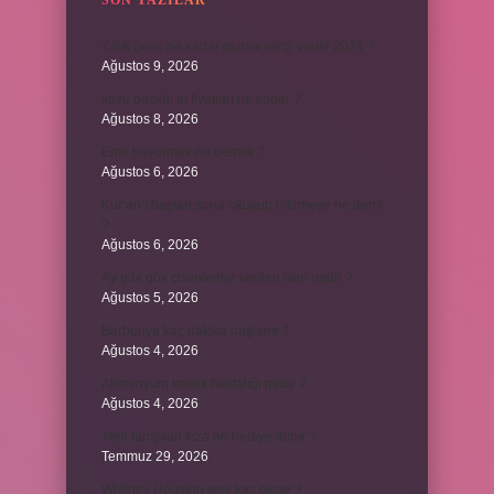
SON YAZILAR
Yıllık geliri ne kadar olursa vergi verilir 2024 ?
Ağustos 9, 2026
kuzu baskül et fiyatları ne kadar ?
Ağustos 8, 2026
Emir buyurmak ne demek ?
Ağustos 6, 2026
Kur’an’ı baştan sona okuyup bitirmeye ne denir
?
Ağustos 6, 2026
Ay gibi gök cisimlerine verilen isim nedir ?
Ağustos 5, 2026
Barbunya kaç dakika haşlanır ?
Ağustos 4, 2026
Alüminyum kemik hastalığı nedir ?
Ağustos 4, 2026
Yeni tanışılan kıza ne hediye alınır ?
Temmuz 29, 2026
Whitney Houston sesi kaç oktav ?