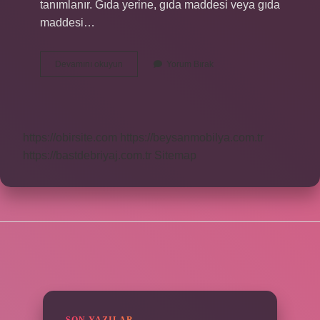
tanımlanır. Gıda yerine, gıda maddesi veya gıda
maddesi…
Besin
Devamını okuyun
Yorum Bırak
Grupları
Nelerdir
Kısaca
https://obirsite.com
https://beysanmobilya.com.tr
https://bastdebriyaj.com.tr
Sitemap
SIDEBAR