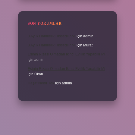
SON YORUMLAR
3 Aylık Hamilelik Hissedilir Mi
için
admin
3 Aylık Hamilelik Hissedilir Mi
için
Murat
Eşinin Rızası Olmadan Ikinci Evlilik Yapabilir Mi
için
admin
Eşinin Rızası Olmadan Ikinci Evlilik Yapabilir Mi
için
Okan
Haşat Nedir Tdk
için
admin