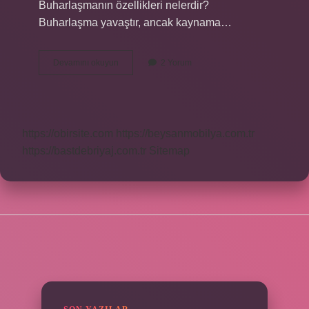
Buharlaşmanın özellikleri nelerdir?
Buharlaşma yavaştır, ancak kaynama…
Buharlaşma
Devamını okuyun
2 Yorum
Türleri
Nelerdir
https://obirsite.com
https://beysanmobilya.com.tr
https://bastdebriyaj.com.tr
Sitemap
SIDEBAR