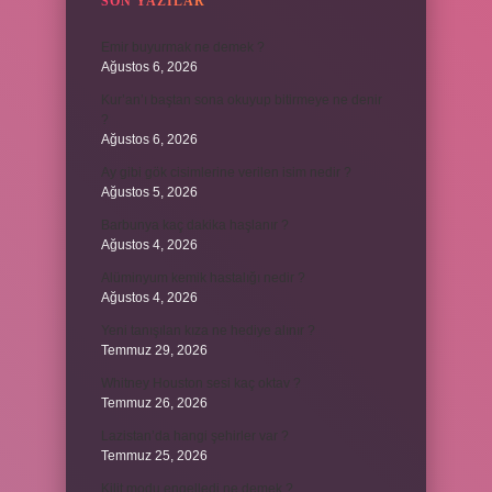
SON YAZILAR
Emir buyurmak ne demek ?
Ağustos 6, 2026
Kur’an’ı baştan sona okuyup bitirmeye ne denir
?
Ağustos 6, 2026
Ay gibi gök cisimlerine verilen isim nedir ?
Ağustos 5, 2026
Barbunya kaç dakika haşlanır ?
Ağustos 4, 2026
Alüminyum kemik hastalığı nedir ?
Ağustos 4, 2026
Yeni tanışılan kıza ne hediye alınır ?
Temmuz 29, 2026
Whitney Houston sesi kaç oktav ?
Temmuz 26, 2026
Lazistan’da hangi şehirler var ?
Temmuz 25, 2026
Kilit modu engelledi ne demek ?