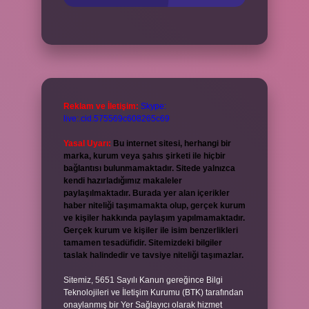
Reklam ve İletişim:
Skype:
live:.cid.575569c608265c69
Yasal Uyarı:
Bu internet sitesi, herhangi bir
marka, kurum veya şahıs şirketi ile hiçbir
bağlantısı bulunmamaktadır. Sitede yalnızca
kendi hazırladığımız makaleler
paylaşılmaktadır. Burada yer alan içerikler
haber niteliği taşımamakta olup, gerçek kurum
ve kişiler hakkında paylaşım yapılmamaktadır.
Gerçek kurum ve kişiler ile isim benzerlikleri
tamamen tesadüfidir. Sitemizdeki bilgiler
taslak halindedir ve tavsiye niteliği taşımazlar.
Sitemiz, 5651 Sayılı Kanun gereğince Bilgi
Teknolojileri ve İletişim Kurumu (BTK) tarafından
onaylanmış bir Yer Sağlayıcı olarak hizmet