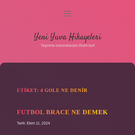
menüyü
aç
Anasayfa
Yeni Yuva Hikayeleri
Gizlilik Politikası
Taşınma maceralarıyla ilham bul!
Yasal Uyarı
Hakkımızda
ETIKET:
4 GOLE NE DENIR
FUTBOL BRACE NE DEMEK
Tarih: Ekim 11, 2024