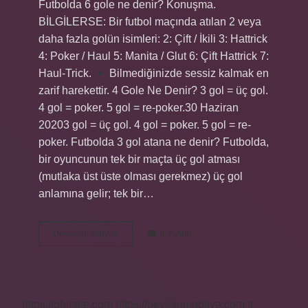
Futbolda 6 gole ne denir? Konuşma.
BİLGİLERSE: Bir futbol maçında atılan 2 veya
daha fazla golün isimleri: 2: Çift / İkili 3: Hattrick
4: Poker / Haul 5: Manita / Glut 6: Çift Hattrick 7:
Haul-Trick.
Bilmediğinizde sessiz kalmak en
zarif harekettir. 4 Gole Ne Denir? 3 gol = üç gol.
4 gol = poker. 5 gol = re-poker.30 Haziran
20203 gol = üç gol. 4 gol = poker. 5 gol = re-
poker. Futbolda 3 gol atana ne denir? Futbolda,
bir oyuncunun tek bir maçta üç gol atması
(mutlaka üst üste olması gerekmez) üç gol
anlamına gelir; tek bir…
Futbol
Devamını okuyun
6 Yorum
Brace
Ne
Demek
https://obirsite.com
https://beysanmobilya.com.tr