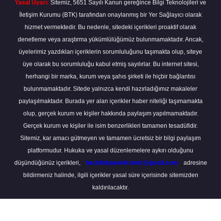
Yasal Uyarı:
Sitemiz, 5651 Sayılı Kanun gereğince Bilgi Teknolojileri ve
İletişim Kurumu (BTK) tarafından onaylanmış bir Yer Sağlayıcı olarak
hizmet vermektedir. Bu nedenle, sitedeki içerikleri proaktif olarak
denetleme veya araştırma yükümlülüğümüz bulunmamaktadır. Ancak,
üyelerimiz yazdıkları içeriklerin sorumluluğunu taşımakta olup, siteye
üye olarak bu sorumluluğu kabul etmiş sayılırlar. Bu internet sitesi,
herhangi bir marka, kurum veya şahıs şirketi ile hiçbir bağlantısı
bulunmamaktadır. Sitede yalnızca kendi hazırladığımız makaleler
paylaşılmaktadır. Burada yer alan içerikler haber niteliği taşımamakta
olup, gerçek kurum ve kişiler hakkında paylaşım yapılmamaktadır.
Gerçek kurum ve kişiler ile isim benzerlikleri tamamen tesadüfidir.
Sitemiz, kar amacı gütmeyen ve tamamen ücretsiz bir bilgi paylaşım
platformudur. Hukuka ve yasal düzenlemelere aykırı olduğunu
düşündüğünüz içerikleri,
backlinkpanelicomtr@gmail.com
adresine
bildirmeniz halinde, ilgili içerikler yasal süre içerisinde sitemizden
kaldırılacaktır.
Scro
to