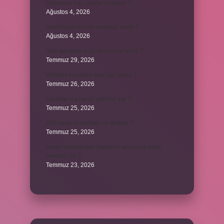
Barbunya kaç dakika haşlanır ?
Ağustos 4, 2026
Alüminyum kemik hastalığı nedir ?
Ağustos 4, 2026
Yeni tanışılan kıza ne hediye alınır ?
Temmuz 29, 2026
Whitney Houston sesi kaç oktav ?
Temmuz 26, 2026
Lazistan’da hangi şehirler var ?
Temmuz 25, 2026
Kilit modu engelledi ne demek ?
Temmuz 25, 2026
Kadın kocasından habersiz annesine para
verebilir mi ?
Temmuz 23, 2026