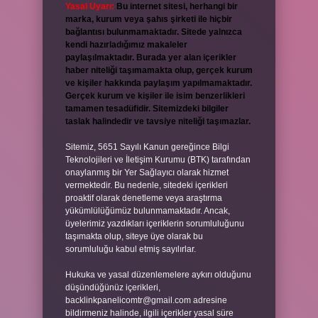
Yasal Uyarı:
Bu internet sitesi, herhangi bir
marka, kurum veya şahıs şirketi ile hiçbir
bağlantısı bulunmamaktadır. Sitede yalnızca
kendi hazırladığımız makaleler
paylaşılmaktadır. Burada yer alan içerikler
haber niteliği taşımamakta olup, gerçek kurum
ve kişiler hakkında paylaşım yapılmamaktadır.
Gerçek kurum ve kişiler ile isim benzerlikleri
tamamen tesadüfidir. Sitemizdeki bilgiler
taslak halindedir ve tavsiye niteliği taşımazlar.
Sitemiz, 5651 Sayılı Kanun gereğince Bilgi
Teknolojileri ve İletişim Kurumu (BTK) tarafından
onaylanmış bir Yer Sağlayıcı olarak hizmet
vermektedir. Bu nedenle, sitedeki içerikleri
proaktif olarak denetleme veya araştırma
yükümlülüğümüz bulunmamaktadır. Ancak,
üyelerimiz yazdıkları içeriklerin sorumluluğunu
taşımakta olup, siteye üye olarak bu
sorumluluğu kabul etmiş sayılırlar.
Hukuka ve yasal düzenlemelere aykırı olduğunu
düşündüğünüz içerikleri,
backlinkpanelicomtr@gmail.com
adresine
bildirmeniz halinde, ilgili içerikler yasal süre