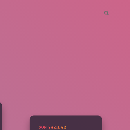
SIDEBAR
piabella
SON YAZILAR