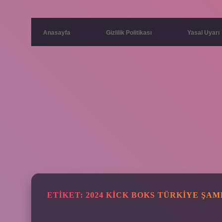
Anasayfa
Gizlilik Politikası
Yasal Uyarı
ETIKET:
2024 KICK BOKS TÜRKIYE ŞA