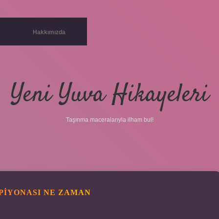
Hakkımızda
Yeni Yuva Hikayeleri
Taşınma maceralarıyla ilham bul!
MPIYONASI NE ZAMAN