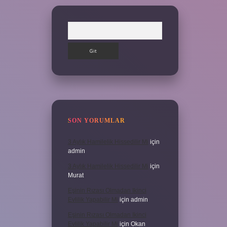
Arama
SON YORUMLAR
3 Aylık Hamilelik Hissedilir Mi
için
admin
3 Aylık Hamilelik Hissedilir Mi
için
Murat
Eşinin Rızası Olmadan Ikinci
Evlilik Yapabilir Mi
için
admin
Eşinin Rızası Olmadan Ikinci
Evlilik Yapabilir Mi
için
Okan