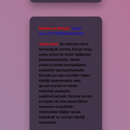
Reklam ve İletişim:
Skype:
live:.cid.575569c608265c69
Yasal Uyarı:
Bu internet sitesi,
herhangi bir marka, kurum veya
şahıs şirketi ile hiçbir bağlantısı
bulunmamaktadır. Sitede
yalnızca kendi hazırladığımız
makaleler paylaşılmaktadır.
Burada yer alan içerikler haber
niteliği taşımamakta olup,
gerçek kurum ve kişiler
hakkında paylaşım
yapılmamaktadır. Gerçek kurum
ve kişiler ile isim benzerlikleri
tamamen tesadüfidir.
Sitemizdeki bilgiler taslak
halindedir ve tavsiye niteliği
taşımazlar.