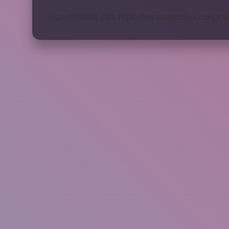
Kadar
Kazanıyor
https://obirsite.com
https://beysanmobilya.com.tr
h