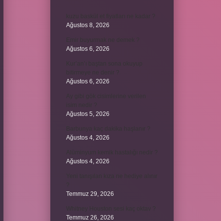
kuzu baskül et fiyatları ne kadar ?
Ağustos 8, 2026
Emir buyurmak ne demek ?
Ağustos 6, 2026
Kur’an’ı baştan sona okuyup
bitirmeye ne denir ?
Ağustos 6, 2026
Ay gibi gök cisimlerine verilen
isim nedir ?
Ağustos 5, 2026
Barbunya kaç dakika haşlanır ?
Ağustos 4, 2026
Alüminyum kemik hastalığı nedir ?
Ağustos 4, 2026
Yeni tanışılan kıza ne hediye alınır
?
Temmuz 29, 2026
Whitney Houston sesi kaç oktav ?
Temmuz 26, 2026