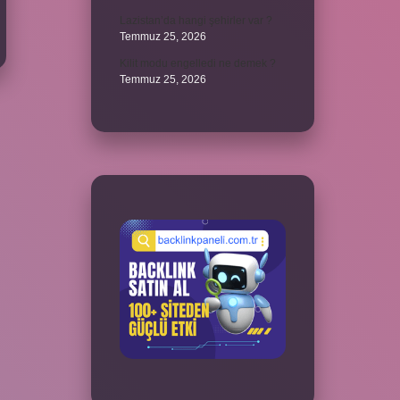
Lazistan’da hangi şehirler var ?
Temmuz 25, 2026
Kilit modu engelledi ne demek ?
Temmuz 25, 2026