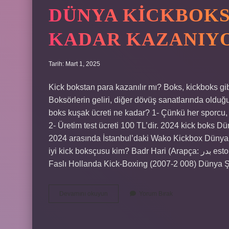
DÜNYA KICKBOKS
KADAR KAZANIY
Tarih: Mart 1, 2025
Kick bokstan para kazanılır mı? Boks, kickboks gib
Boksörlerin geliri, diğer dövüş sanatlarında olduğ
boks kuşak ücreti ne kadar? 1- Çünkü her sporcu, s
2- Üretim test ücreti 100 TL’dir. 2024 kick boks
2024 arasında İstanbul’daki Wako Kickbox Dünya
iyi kick boksçusu kim? Badr Hari (Arapça: بدر estort badr hārī) (8 Aralık 1984, Amsterdam, Hollanda öldü),
Faslı Hollanda Kick-Boxing (2007-2 008) Dünya
Dünya
Devamını okuyun
Yorum Bırak
Kickboks
Şampiyonu
Ne