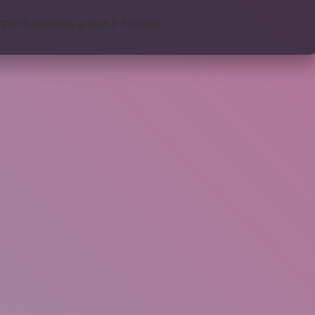
ttps://bastdebriyaj.com.tr
Sitemap