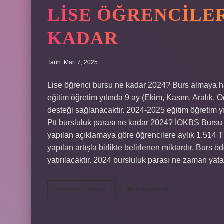
LISE ÖĞRENCILER
KADAR
Tarih: Mart 7, 2025
Lise öğrenci bursu ne kadar 2024? Burs almaya ha
eğitim öğretim yılında 9 ay (Ekim, Kasım, Aralık, 
desteği sağlanacaktır. 2024-2025 eğitim öğretim y
Ptt bursluluk parası ne kadar 2024? İOKBS Bursu 
yapılan açıklamaya göre öğrencilere aylık 1.514 
yapılan artışla birlikte belirlenen miktardır. Burs 
yatırılacaktır. 2024 bursluluk parası ne zaman ya
Lise
Devamını okuyun
Yorum Bırak
Öğrencilerine
Burs
Parası