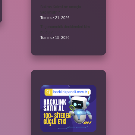
Bakras Kalesi ne amaçla
yapılmıştır ?
Temmuz 21, 2026
Trigonometrik denklemleri kim
buldu ?
Temmuz 15, 2026