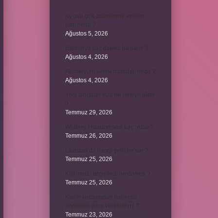
Ay gibi gök cisimlerine verilen
isim nedir ?
Ağustos 5, 2026
Barbunya kaç dakika haşlanır ?
Ağustos 4, 2026
Alüminyum kemik hastalığı nedir ?
Ağustos 4, 2026
Yeni tanışılan kıza ne hediye alınır
?
Temmuz 29, 2026
Whitney Houston sesi kaç oktav ?
Temmuz 26, 2026
Lazistan’da hangi şehirler var ?
Temmuz 25, 2026
Kilit modu engelledi ne demek ?
Temmuz 25, 2026
Kadın kocasından habersiz
annesine para verebilir mi ?
Temmuz 23, 2026