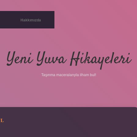
Hakkımızda
Yeni Yuva Hikayeleri
Taşınma maceralarıyla ilham bul!
TL