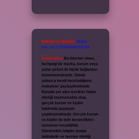
Reklam ve İletişim:
Skype:
live:.cid.575569c608265c69
Yasal Uyarı:
Bu internet sitesi,
herhangi bir marka, kurum veya
şahıs şirketi ile hiçbir bağlantısı
bulunmamaktadır. Sitede
yalnızca kendi hazırladığımız
makaleler paylaşılmaktadır.
Burada yer alan içerikler haber
niteliği taşımamakta olup,
gerçek kurum ve kişiler
hakkında paylaşım
yapılmamaktadır. Gerçek kurum
ve kişiler ile isim benzerlikleri
tamamen tesadüfidir.
Sitemizdeki bilgiler taslak
halindedir ve tavsiye niteliği