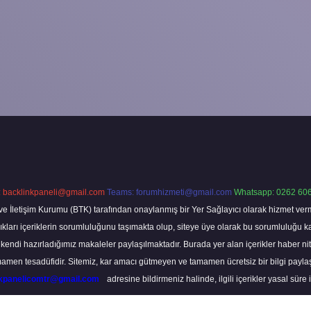
:
backlinkpaneli@gmail.com
Teams:
forumhizmeti@gmail.com
Whatsapp: 0262 606
ve İletişim Kurumu (BTK) tarafından onaylanmış bir Yer Sağlayıcı olarak hizmet verm
rı içeriklerin sorumluluğunu taşımakta olup, siteye üye olarak bu sorumluluğu kabul
a kendi hazırladığımız makaleler paylaşılmaktadır. Burada yer alan içerikler haber 
tamamen tesadüfidir. Sitemiz, kar amacı gütmeyen ve tamamen ücretsiz bir bilgi pay
nkpanelicomtr@gmail.com
adresine bildirmeniz halinde, ilgili içerikler yasal süre 