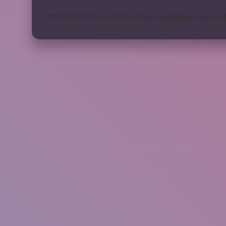
Ne
Kadar
https://obirsite.com
https://beysanmobilya.com.tr
h