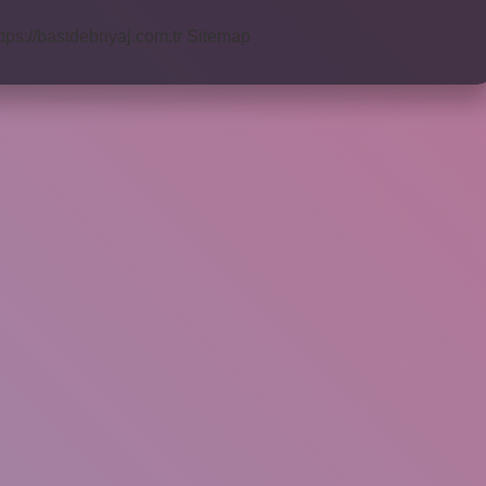
ttps://bastdebriyaj.com.tr
Sitemap