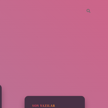
SIDEBAR
piabella
SON YAZILAR