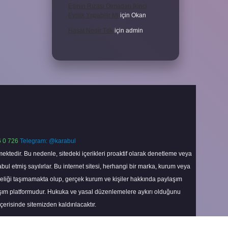
Eşinin Rızası Olmadan Ikinci
Evlilik Yapabilir Mi
için
Okan
Haşat Nedir Tdk
için
admin
 0 726
Telegram: @karabul
ektedir. Bu nedenle, sitedeki içerikleri proaktif olarak denetleme veya
 etmiş sayılırlar. Bu internet sitesi, herhangi bir marka, kurum veya
niteliği taşımamakta olup, gerçek kurum ve kişiler hakkında paylaşım
laşım platformudur. Hukuka ve yasal düzenlemelere aykırı olduğunu
içerisinde sitemizden kaldırılacaktır.
Scroll