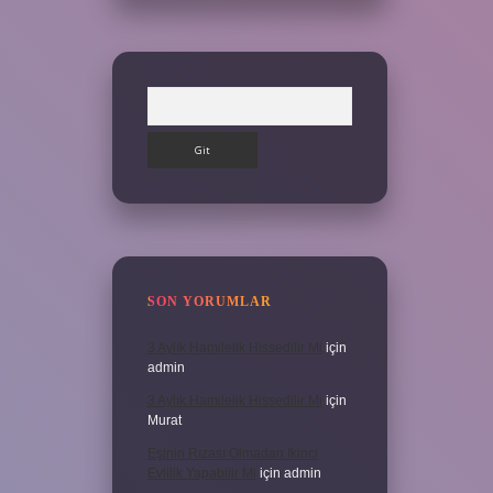
Arama
SON YORUMLAR
3 Aylık Hamilelik Hissedilir Mi
için
admin
3 Aylık Hamilelik Hissedilir Mi
için
Murat
Eşinin Rızası Olmadan Ikinci
Evlilik Yapabilir Mi
için
admin