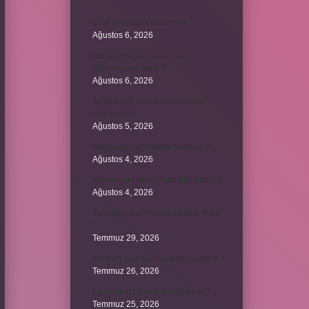
Emir buyurmak ne demek ?
Ağustos 6, 2026
Kur’an’ı baştan sona okuyup
bitirmeye ne denir ?
Ağustos 6, 2026
Ay gibi gök cisimlerine verilen
isim nedir ?
Ağustos 5, 2026
Barbunya kaç dakika haşlanır ?
Ağustos 4, 2026
Alüminyum kemik hastalığı nedir ?
Ağustos 4, 2026
Yeni tanışılan kıza ne hediye alınır
?
Temmuz 29, 2026
Whitney Houston sesi kaç oktav ?
Temmuz 26, 2026
Lazistan’da hangi şehirler var ?
Temmuz 25, 2026