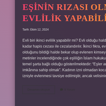
EŞININ RIZASI O
EVLILIK YAPABIL
Tarih: Ekim 12, 2024
Evli biri ikinci evlilik yapabilir mi? Evli olduğu h
kadar hapis cezası ile cezalandırılır. İkinci fıkra, e
olduğunu bildiği halde bekar olup evlenen kimseyi ce
metinler incelendiğinde çok eşliliğin İslam hukuk
temel şarta bağlı olduğu gösterilmektedir: “Eşler 
imkânına sahip olmak”. Kadının izni olmadan koca
izniyle evlenmesi tavsiye edilmiştir, ancak velisi
Eşinin
Devamını okuyun
8 Yorum
Rızası
Olmadan
Ikinci