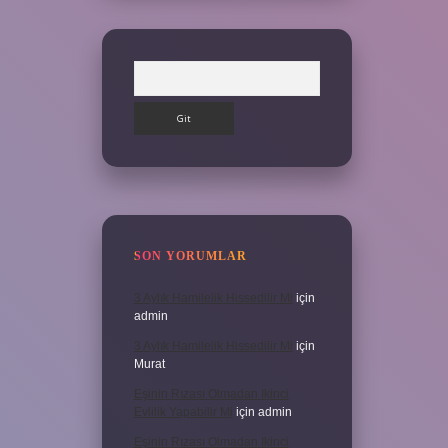
Arama
SON YORUMLAR
3 Aylık Hamilelik Hissedilir Mi
için
admin
3 Aylık Hamilelik Hissedilir Mi
için
Murat
Eşinin Rızası Olmadan Ikinci
Evlilik Yapabilir Mi
için
admin
Eşinin Rızası Olmadan Ikinci