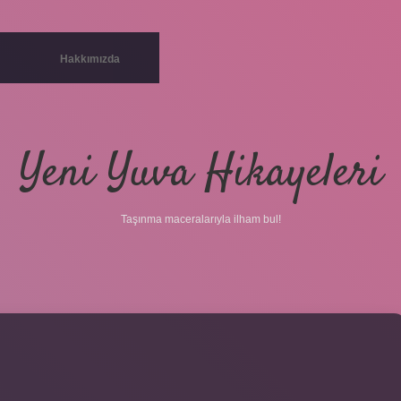
Hakkımızda
Yeni Yuva Hikayeleri
Taşınma maceralarıyla ilham bul!