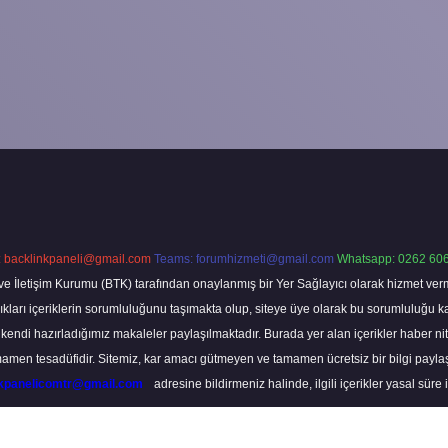
:
backlinkpaneli@gmail.com
Teams:
forumhizmeti@gmail.com
Whatsapp: 0262 606
ve İletişim Kurumu (BTK) tarafından onaylanmış bir Yer Sağlayıcı olarak hizmet verm
rı içeriklerin sorumluluğunu taşımakta olup, siteye üye olarak bu sorumluluğu kabul
a kendi hazırladığımız makaleler paylaşılmaktadır. Burada yer alan içerikler haber 
tamamen tesadüfidir. Sitemiz, kar amacı gütmeyen ve tamamen ücretsiz bir bilgi pay
nkpanelicomtr@gmail.com
adresine bildirmeniz halinde, ilgili içerikler yasal süre 