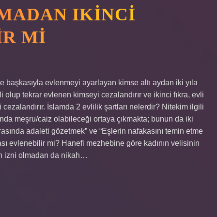
LMADAN IKINCI
IR MI
alde başkasıyla evlenmeyi ayarlayan kimse altı aydan iki yıla
vli olup tekrar evlenen kimseyi cezalandırır ve ikinci fıkra, evli
zalandırır. İslamda 2 evlilik şartları nelerdir? Nitekim ilgili
unda meşru/caiz olabileceği ortaya çıkmakta; bunun da iki
arasında adaleti gözetmek” ve “Eşlerin nafakasını temin etme
sı evlenebilir mi? Hanefi mezhebine göre kadının velisinin
nin izni olmadan da nikah…