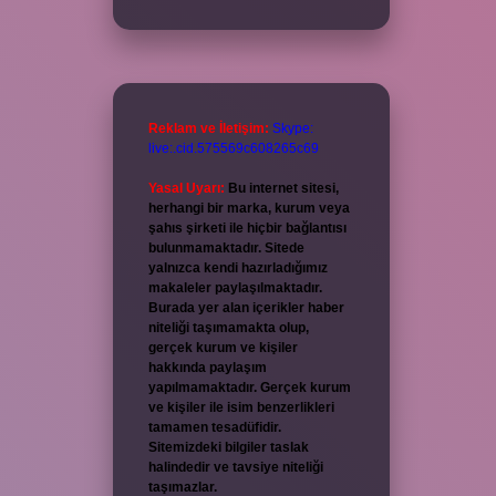
Reklam ve İletişim:
Skype:
live:.cid.575569c608265c69
Yasal Uyarı:
Bu internet sitesi,
herhangi bir marka, kurum veya
şahıs şirketi ile hiçbir bağlantısı
bulunmamaktadır. Sitede
yalnızca kendi hazırladığımız
makaleler paylaşılmaktadır.
Burada yer alan içerikler haber
niteliği taşımamakta olup,
gerçek kurum ve kişiler
hakkında paylaşım
yapılmamaktadır. Gerçek kurum
ve kişiler ile isim benzerlikleri
tamamen tesadüfidir.
Sitemizdeki bilgiler taslak
halindedir ve tavsiye niteliği
taşımazlar.