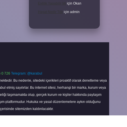
Evlilik Yapabilir Mi
için
Okan
Haşat Nedir Tdk
için
admin
 0 726
Telegram: @karabul
ektedir. Bu nedenle, sitedeki içerikleri proaktif olarak denetleme veya
 etmiş sayılırlar. Bu internet sitesi, herhangi bir marka, kurum veya
niteliği taşımamakta olup, gerçek kurum ve kişiler hakkında paylaşım
laşım platformudur. Hukuka ve yasal düzenlemelere aykırı olduğunu
içerisinde sitemizden kaldırılacaktır.
Scroll
to