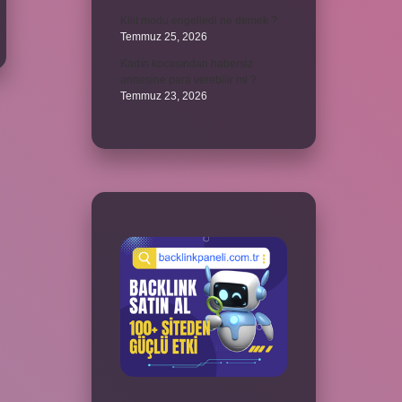
Kilit modu engelledi ne demek ?
Temmuz 25, 2026
Kadın kocasından habersiz
annesine para verebilir mi ?
Temmuz 23, 2026