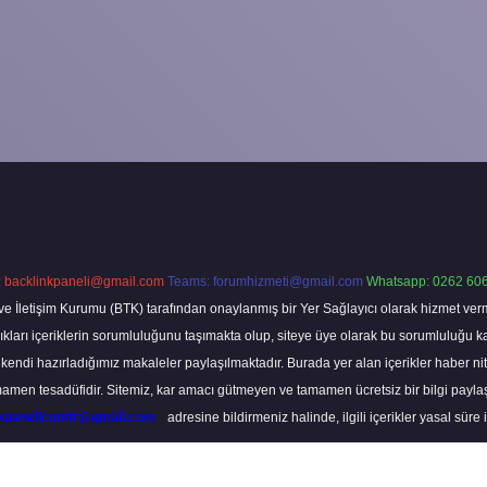
:
backlinkpaneli@gmail.com
Teams:
forumhizmeti@gmail.com
Whatsapp: 0262 606
ve İletişim Kurumu (BTK) tarafından onaylanmış bir Yer Sağlayıcı olarak hizmet verm
rı içeriklerin sorumluluğunu taşımakta olup, siteye üye olarak bu sorumluluğu kabul
a kendi hazırladığımız makaleler paylaşılmaktadır. Burada yer alan içerikler haber 
tamamen tesadüfidir. Sitemiz, kar amacı gütmeyen ve tamamen ücretsiz bir bilgi pay
nkpanelicomtr@gmail.com
adresine bildirmeniz halinde, ilgili içerikler yasal süre 