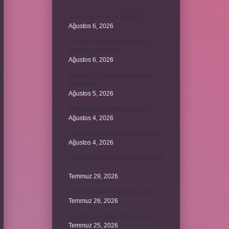
Emir buyurmak ne demek ?
Ağustos 6, 2026
Kur’an’ı baştan sona okuyup
bitirmeye ne denir ?
Ağustos 6, 2026
Ay gibi gök cisimlerine verilen
isim nedir ?
Ağustos 5, 2026
Barbunya kaç dakika haşlanır ?
Ağustos 4, 2026
Alüminyum kemik hastalığı nedir ?
Ağustos 4, 2026
Yeni tanışılan kıza ne hediye alınır
?
Temmuz 29, 2026
Whitney Houston sesi kaç oktav ?
Temmuz 26, 2026
Lazistan’da hangi şehirler var ?
Temmuz 25, 2026