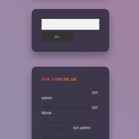
Arama
SON YORUMLAR
3 Aylık Hamilelik Hissedilir Mi
için
admin
3 Aylık Hamilelik Hissedilir Mi
için
Murat
Eşinin Rızası Olmadan Ikinci
Evlilik Yapabilir Mi
için
admin
Eşinin Rızası Olmadan Ikinci