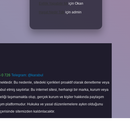
Evlilik Yapabilir Mi
için
Okan
Haşat Nedir Tdk
için
admin
 0 726
Telegram: @karabul
ektedir. Bu nedenle, sitedeki içerikleri proaktif olarak denetleme veya
 etmiş sayılırlar. Bu internet sitesi, herhangi bir marka, kurum veya
niteliği taşımamakta olup, gerçek kurum ve kişiler hakkında paylaşım
laşım platformudur. Hukuka ve yasal düzenlemelere aykırı olduğunu
içerisinde sitemizden kaldırılacaktır.
Scroll
to