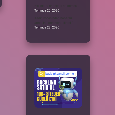
Kilit modu engelledi ne demek ?
Temmuz 25, 2026
Kadın kocasından habersiz
annesine para verebilir mi ?
Temmuz 23, 2026