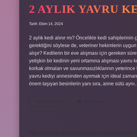
2 AYLIK YAVRU KE
Tarih: Ekim 14, 2024
2 aylık kedi alınır mı? Öncelikle kedi sahiplerinin
gerektiğini söylese de, veteriner hekimlerin uygun
alışır? Kedilerin bir eve alışması için gereken süre
yetişkin bir kedinin yeni ortamına alışması yavru 
korkak olmaları ve savunmasızlıklarının yeterince 
yavru kediyi annesinden ayırmak için ideal zaman 8
önem taşıyan besinlerin yanı sıra, anne sütü ayn
2
Devamını okuyun
Yorum Bırak
Aylık
Yavru
Kedi
Alınır
Mı
https://obirsite.com
https://beysanmobilya.com.tr
h