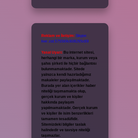
Reklam ve İletişim:
Skype:
live:.cid.575569c608265c69
Yasal Uyarı:
Bu internet sitesi,
herhangi bir marka, kurum veya
şahıs şirketi ile hiçbir bağlantısı
bulunmamaktadır. Sitede
yalnızca kendi hazırladığımız
makaleler paylaşılmaktadır.
Burada yer alan içerikler haber
niteliği taşımamakta olup,
gerçek kurum ve kişiler
hakkında paylaşım
yapılmamaktadır. Gerçek kurum
ve kişiler ile isim benzerlikleri
tamamen tesadüfidir.
Sitemizdeki bilgiler taslak
halindedir ve tavsiye niteliği
taşımazlar.