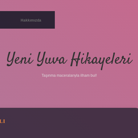
Hakkımızda
Yeni Yuva Hikayeleri
Taşınma maceralarıyla ilham bul!
LI