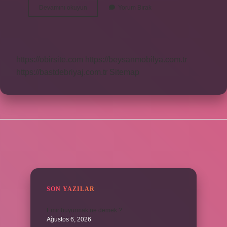
12
Devamını okuyun
Yorum Bırak
Adalar
Tekne
Turu
Ne
Kadar
https://obirsite.com
https://beysanmobilya.com.tr
https://bastdebriyaj.com.tr
Sitemap
SIDEBAR
SON YAZILAR
Emir buyurmak ne demek ?
Ağustos 6, 2026