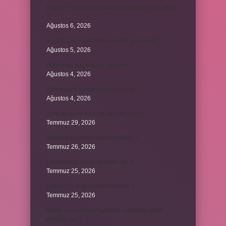
Kur’an’ı baştan sona okuyup bitirmeye ne denir
?
Ağustos 6, 2026
Ay gibi gök cisimlerine verilen isim nedir ?
Ağustos 5, 2026
Barbunya kaç dakika haşlanır ?
Ağustos 4, 2026
Alüminyum kemik hastalığı nedir ?
Ağustos 4, 2026
Yeni tanışılan kıza ne hediye alınır ?
Temmuz 29, 2026
Whitney Houston sesi kaç oktav ?
Temmuz 26, 2026
Lazistan’da hangi şehirler var ?
Temmuz 25, 2026
Kilit modu engelledi ne demek ?
Temmuz 25, 2026
Kadın kocasından habersiz annesine para
verebilir mi ?