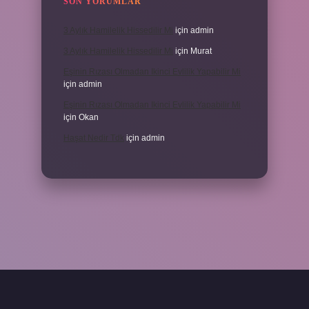
SON YORUMLAR
3 Aylık Hamilelik Hissedilir Mi
için
admin
3 Aylık Hamilelik Hissedilir Mi
için
Murat
Eşinin Rızası Olmadan Ikinci Evlilik Yapabilir Mi
için
admin
Eşinin Rızası Olmadan Ikinci Evlilik Yapabilir Mi
için
Okan
Haşat Nedir Tdk
için
admin
piabella