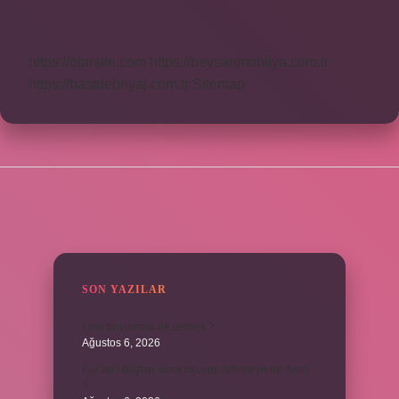
1
Ne
Demek
https://obirsite.com
https://beysanmobilya.com.tr
https://bastdebriyaj.com.tr
Sitemap
SIDEBAR
SON YAZILAR
Emir buyurmak ne demek ?
Ağustos 6, 2026
Kur’an’ı baştan sona okuyup bitirmeye ne denir
?