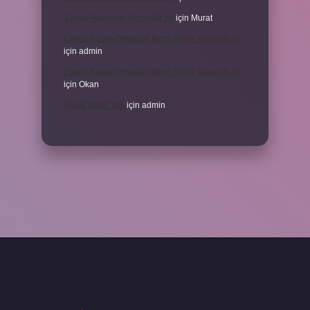
3 Aylık Hamilelik Hissedilir Mi
için
Murat
Eşinin Rızası Olmadan Ikinci Evlilik Yapabilir Mi
için
admin
Eşinin Rızası Olmadan Ikinci Evlilik Yapabilir Mi
için
Okan
Haşat Nedir Tdk
için
admin
piabella