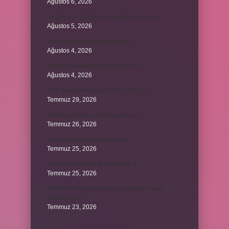
Ağustos 6, 2026
Ay gibi gök cisimlerine verilen isim nedir ?
Ağustos 5, 2026
Barbunya kaç dakika haşlanır ?
Ağustos 4, 2026
Alüminyum kemik hastalığı nedir ?
Ağustos 4, 2026
Yeni tanışılan kıza ne hediye alınır ?
Temmuz 29, 2026
Whitney Houston sesi kaç oktav ?
Temmuz 26, 2026
Lazistan’da hangi şehirler var ?
Temmuz 25, 2026
Kilit modu engelledi ne demek ?
Temmuz 25, 2026
Kadın kocasından habersiz annesine para
verebilir mi ?
Temmuz 23, 2026